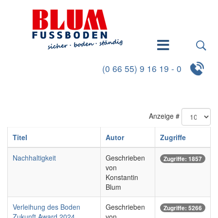
(0 66 55) 9 16 19 - 0
Anzeige #
Titel
Autor
Zugriffe
Nachhaltigkeit
Geschrieben
Zugriffe: 1857
von
Konstantin
Blum
Verleihung des Boden
Geschrieben
Zugriffe: 5266
Zukunft Award 2024
von