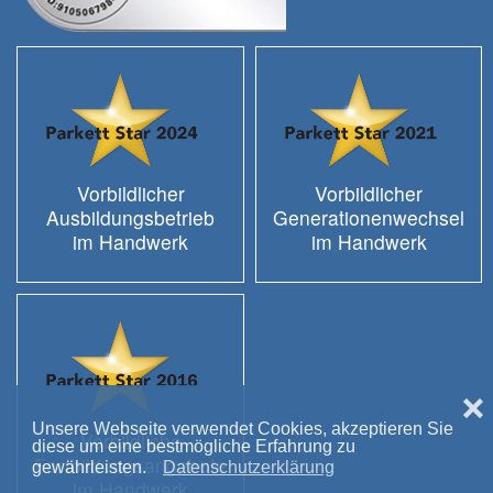
Vorbildlicher
Vorbildlicher
Ausbildungsbetrieb
Generationenwechsel
im Handwerk
im Handwerk
❌
Unsere Webseite verwendet Cookies, akzeptieren Sie
Vorbildliche
diese um eine bestmögliche Erfahrung zu
Fortbildungsangebote
gewährleisten.
Datenschutzerklärung
im Handwerk